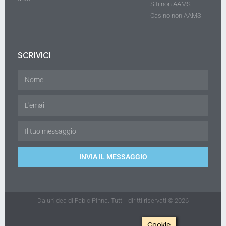
Siti non AAMS
Casino non AAMS
SCRIVICI
INVIA IL MESSAGGIO
Da un'idea di Fabio Pinna. Tutti i diritti riservati © 2026
Cookie