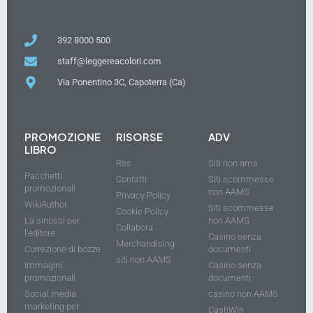
392 8000 500
staff@leggereacolori.com
Via Ponentino 3C, Capoterra (Ca)
PROMOZIONE
RISORSE
ADV
LIBRO
Rss
Siti non ams
Pacchetti
Contatti
Siti scommesse
promozionali
non AAMS
Privacy Policy
WikiAuthor
Siti scommesse
Cookie Policy
La sinossi per
non AAMS
Collabora
l'editore
Casino senza
Merchandising
Correzione di bozze
documenti
siti non AAMS
Immagini
Casino senza
promozionali
documenti
Social media
casino non AAMS
marketing per
CashWin