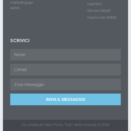
marketing per
CashWin
autori
Siti non AAMS
Casino non AAMS
SCRIVICI
INVIA IL MESSAGGIO
Da un'idea di Fabio Pinna. Tutti i diritti riservati © 2026