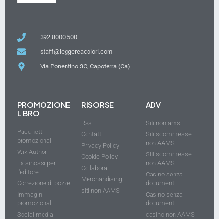
392 8000 500
staff@leggereacolori.com
Via Ponentino 3C, Capoterra (Ca)
PROMOZIONE
RISORSE
ADV
LIBRO
Rss
Siti non ams
Pacchetti
Contatti
Siti scommesse
promozionali
non AAMS
Privacy Policy
WikiAuthor
Siti scommesse
Cookie Policy
La sinossi per
non AAMS
Collabora
l'editore
Casino senza
Merchandising
Correzione di bozze
documenti
siti non AAMS
Immagini
Casino senza
promozionali
documenti
Social media
casino non AAMS