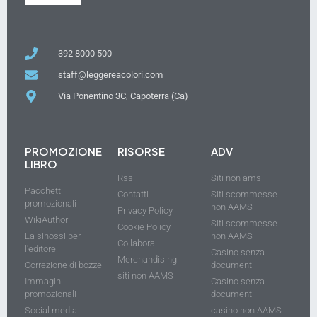
392 8000 500
staff@leggereacolori.com
Via Ponentino 3C, Capoterra (Ca)
PROMOZIONE
RISORSE
ADV
LIBRO
Rss
Siti non ams
Pacchetti
Contatti
Siti scommesse
promozionali
non AAMS
Privacy Policy
WikiAuthor
Siti scommesse
Cookie Policy
La sinossi per
non AAMS
Collabora
l'editore
Casino senza
Merchandising
Correzione di bozze
documenti
siti non AAMS
Immagini
Casino senza
promozionali
documenti
Social media
casino non AAMS