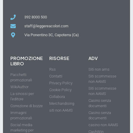
392 8000 500
staff@leggereacolori.com
Via Ponentino 3C, Capoterra (Ca)
PROMOZIONE
RISORSE
ADV
LIBRO
Rss
Siti non ams
Pacchetti
Contatti
Siti scommesse
promozionali
non AAMS
Privacy Policy
WikiAuthor
Siti scommesse
Cookie Policy
La sinossi per
non AAMS
Collabora
l'editore
Casino senza
Merchandising
Correzione di bozze
documenti
siti non AAMS
Immagini
Casino senza
promozionali
documenti
Social media
casino non AAMS
marketing per
CashWin