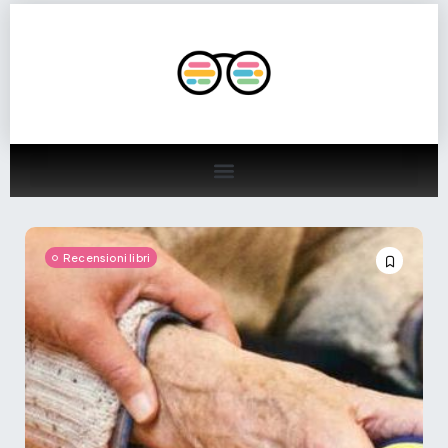
Recensioni libri