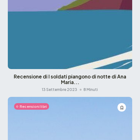
Recensione di I soldati piangono di notte di Ana
Maria...
13 Settembre 2023
8 Minuti
Recensioni libri