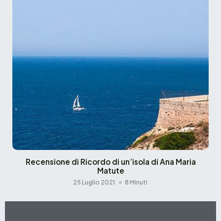
Recensione di Ricordo di un’isola di Ana Maria
Matute
25 Luglio 2021
8 Minuti