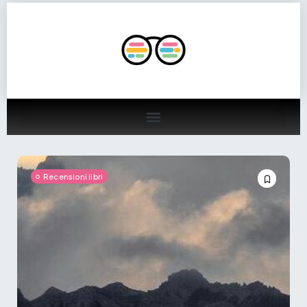
Recensioni libri