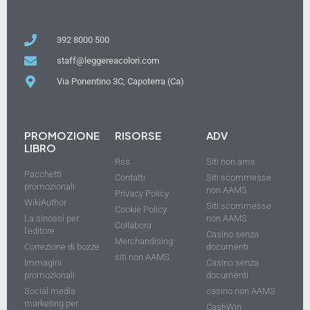
392 8000 500
staff@leggereacolori.com
Via Ponentino 3C, Capoterra (Ca)
PROMOZIONE
RISORSE
ADV
LIBRO
Rss
Siti non ams
Pacchetti
Contatti
Siti scommesse
promozionali
non AAMS
Privacy Policy
WikiAuthor
Siti scommesse
Cookie Policy
La sinossi per
non AAMS
Collabora
l'editore
Casino senza
Merchandising
Correzione di bozze
documenti
siti non AAMS
Immagini
Casino senza
promozionali
documenti
Social media
casino non AAMS
marketing per
CashWin