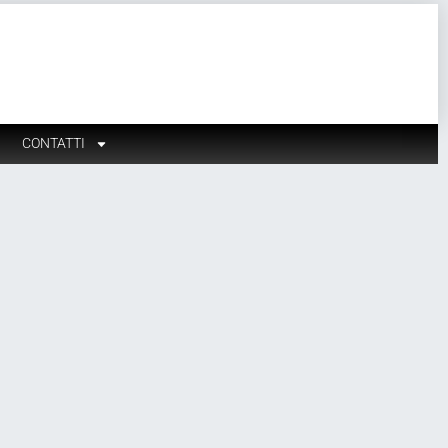
CONTATTI