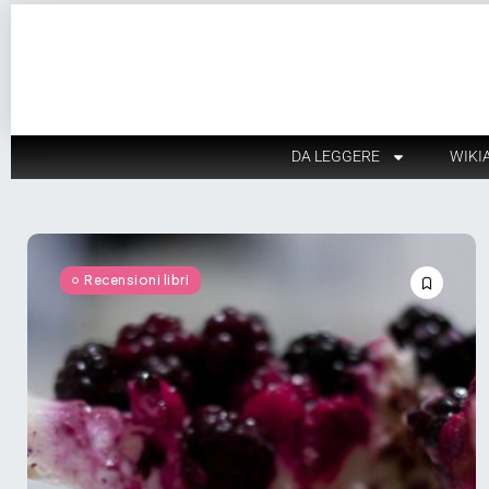
DA LEGGERE
WIKI
Recensioni libri