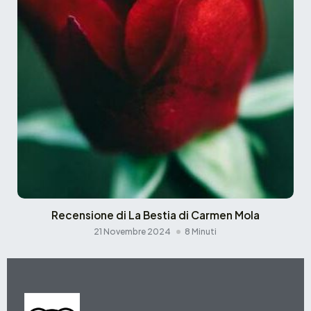
Recensione di La Bestia di Carmen Mola
21 Novembre 2024
8 Minuti