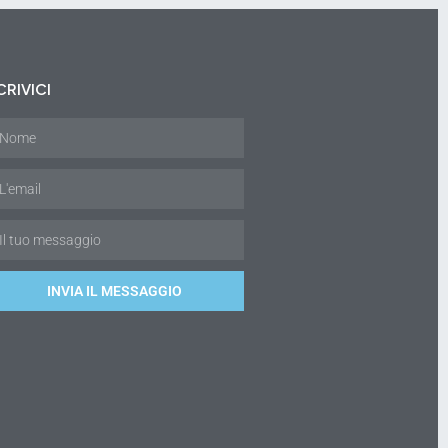
CRIVICI
INVIA IL MESSAGGIO