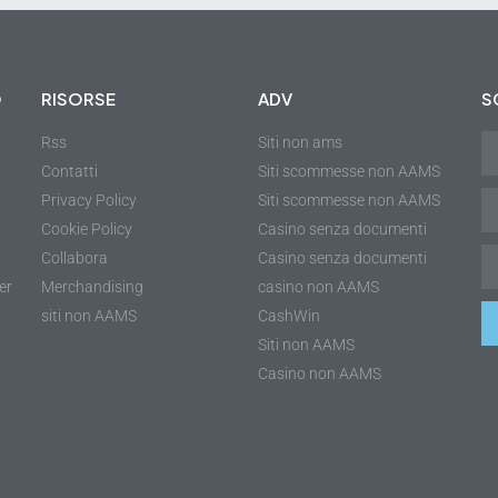
O
RISORSE
ADV
S
Rss
Siti non ams
Contatti
Siti scommesse non AAMS
Privacy Policy
Siti scommesse non AAMS
Cookie Policy
Casino senza documenti
Collabora
Casino senza documenti
er
Merchandising
casino non AAMS
siti non AAMS
CashWin
Siti non AAMS
Casino non AAMS