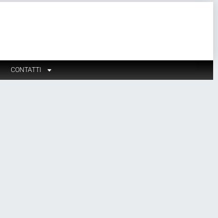
CONTATTI