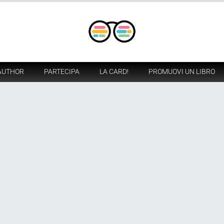
AUTHOR
PARTECIPA
LA CARD!
PROMUOVI UN LIBRO