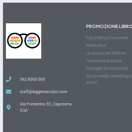
PROMOZIONE LIBR
Pacchetti promozionali
WikiAuthor
La sinossi per l'editore
Correzione di bozze
Immagini promozionali
Social media marketing p
392 8000 500
autori
staff@leggereacolori.com
Via Ponentino 3C, Capoterra
(Ca)