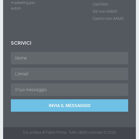
marketing per
CashWin
autori
Siti non AAMS
Casino non AAMS
SCRIVICI
INVIA IL MESSAGGIO
Da un'idea di Fabio Pinna. Tutti i diritti riservati © 2026