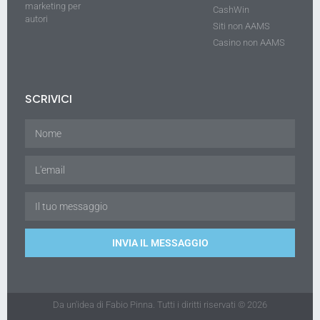
marketing per
CashWin
autori
Siti non AAMS
Casino non AAMS
SCRIVICI
INVIA IL MESSAGGIO
Da un'idea di Fabio Pinna. Tutti i diritti riservati © 2026