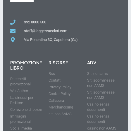
392 8000 500
staff@leggereacolori.com
Via Ponentino 3C, Capoterra (Ca)
PROMOZIONE
RISORSE
ADV
LIBRO
Rss
Siti non ams
Pacchetti
Contatti
Siti scommesse
promozionali
non AAMS
Privacy Policy
WikiAuthor
Siti scommesse
Cookie Policy
La sinossi per
non AAMS
Collabora
l'editore
Casino senza
Merchandising
Correzione di bozze
documenti
siti non AAMS
Immagini
Casino senza
promozionali
documenti
Social media
casino non AAMS