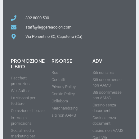
392 8000 500
staff@leggereacolori.com
Via Ponentino 3C, Capoterra (Ca)
PROMOZIONE
RISORSE
ADV
LIBRO
Rss
Siti non ams
Pacchetti
Contatti
Siti scommesse
promozionali
non AAMS
Privacy Policy
WikiAuthor
Siti scommesse
Cookie Policy
La sinossi per
non AAMS
Collabora
l'editore
Casino senza
Merchandising
Correzione di bozze
documenti
siti non AAMS
Immagini
Casino senza
promozionali
documenti
Social media
casino non AAMS
marketing per
CashWin