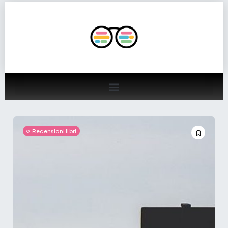
Recensioni libri