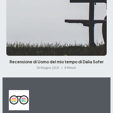
Recensione di Uomo del mio tempo di Dalia Sofer
14 Giugno 2021
5 Minuti