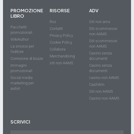
PROMOZIONE
RISORSE
ADV
LIBRO
Rss
Siti non ams
Pacchetti
Contatti
Siti scommesse
promozionali
non AAMS
Privacy Policy
WikiAuthor
Siti scommesse
Cookie Policy
La sinossi per
non AAMS
Collabora
l'editore
Casino senza
Merchandising
Correzione di bozze
documenti
siti non AAMS
Immagini
Casino senza
promozionali
documenti
Social media
casino non AAMS
marketing per
CashWin
autori
Siti non AAMS
Casino non AAMS
SCRIVICI