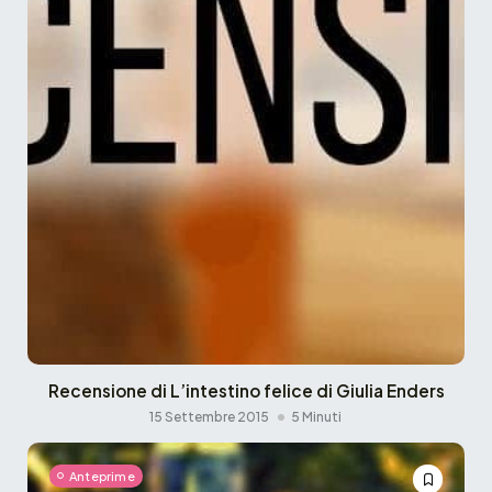
Recensione di L’intestino felice di Giulia Enders
15 Settembre 2015
5 Minuti
Anteprime