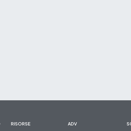
O
RISORSE
ADV
S