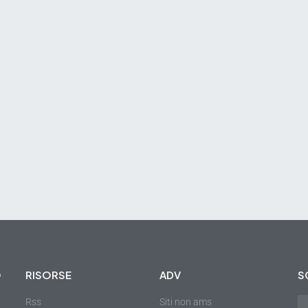
O
RISORSE
ADV
S
Rss
Siti non ams