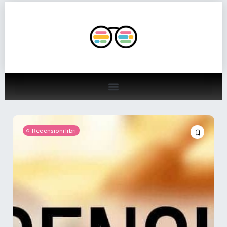
Recensioni libri