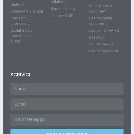
Collabora
l'editore
Casino senza
Merchandising
Correzione di bozze
documenti
siti non AAMS
Immagini
Casino senza
promozionali
documenti
Social media
casino non AAMS
marketing per
CashWin
autori
Siti non AAMS
Casino non AAMS
SCRIVICI