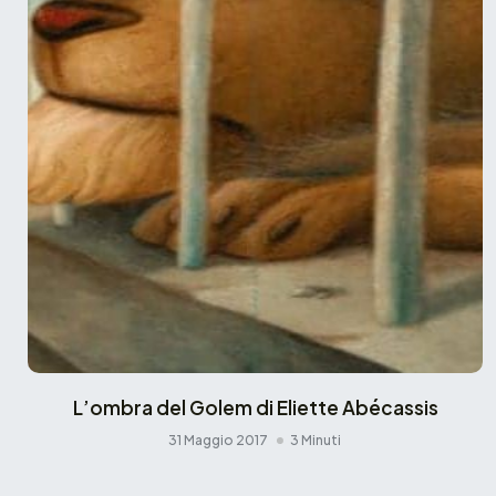
L’ombra del Golem di Eliette Abécassis
31 Maggio 2017
3 Minuti