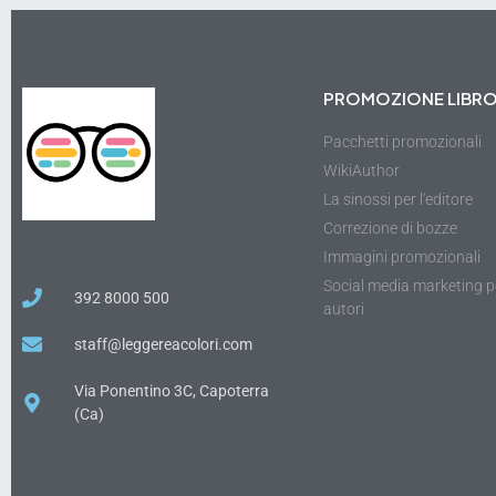
PROMOZIONE LIBR
Pacchetti promozionali
WikiAuthor
La sinossi per l'editore
Correzione di bozze
Immagini promozionali
Social media marketing p
392 8000 500
autori
staff@leggereacolori.com
Via Ponentino 3C, Capoterra
(Ca)