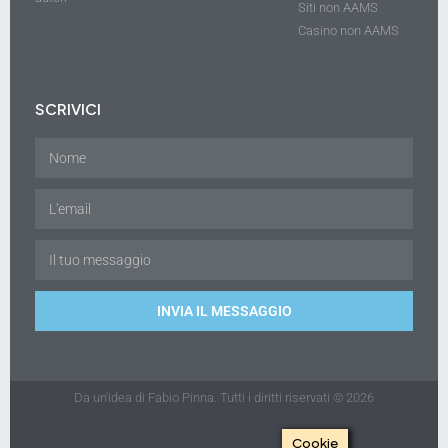
Siti non AAMS
Casino non AAMS
SCRIVICI
INVIA IL MESSAGGIO
Da un'idea di Fabio Pinna. Tutti i diritti riservati © 2026
Cookie