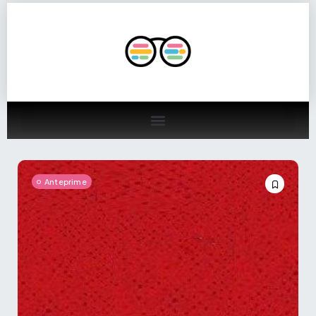
Anteprime