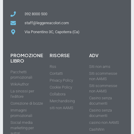
392 8000 500
staff@leggereacolori.com
Via Ponentino 3C, Capoterra (Ca)
PROMOZIONE
RISORSE
ADV
LIBRO
Rss
Siti non ams
Pacchetti
Contatti
Siti scommesse
promozionali
non AAMS
Privacy Policy
WikiAuthor
Siti scommesse
Cookie Policy
La sinossi per
non AAMS
Collabora
l'editore
Casino senza
Merchandising
Correzione di bozze
documenti
siti non AAMS
Immagini
Casino senza
promozionali
documenti
Social media
casino non AAMS
marketing per
CashWin
autori