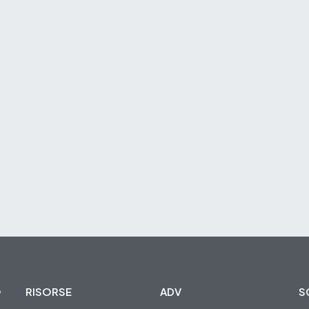
O
RISORSE
ADV
S