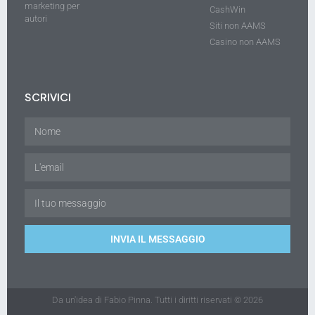
marketing per
CashWin
autori
Siti non AAMS
Casino non AAMS
SCRIVICI
INVIA IL MESSAGGIO
Da un'idea di Fabio Pinna. Tutti i diritti riservati © 2026