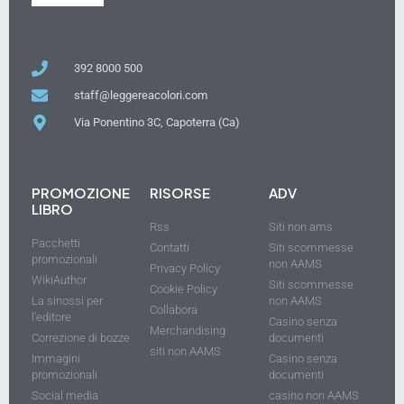
392 8000 500
staff@leggereacolori.com
Via Ponentino 3C, Capoterra (Ca)
PROMOZIONE
RISORSE
ADV
LIBRO
Rss
Siti non ams
Pacchetti
Contatti
Siti scommesse
promozionali
non AAMS
Privacy Policy
WikiAuthor
Siti scommesse
Cookie Policy
La sinossi per
non AAMS
Collabora
l'editore
Casino senza
Merchandising
Correzione di bozze
documenti
siti non AAMS
Immagini
Casino senza
promozionali
documenti
Social media
casino non AAMS