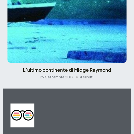
L’ultimo continente di Midge Raymond
29 Settembre 2017
4 Minuti