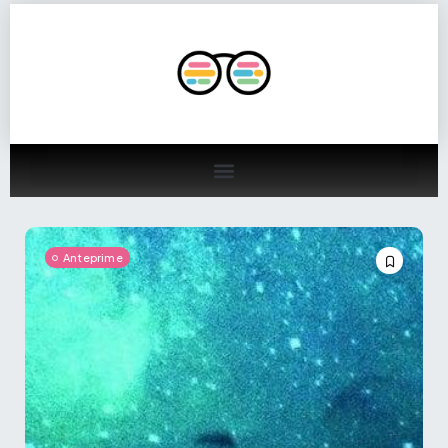
Anteprime