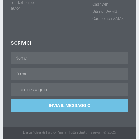
marketing per
CashWin
autori
Siti non AAMS
Casino non AAMS
SCRIVICI
INVIA IL MESSAGGIO
Da un'idea di Fabio Pinna. Tutti i diritti riservati © 2026