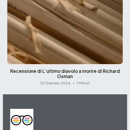
Recensione di L’ultimo diavolo a morire di Richard
Osman
30 Gennaio 2024
7 Minuti