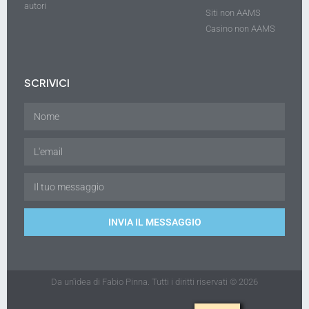
autori
Siti non AAMS
Casino non AAMS
SCRIVICI
INVIA IL MESSAGGIO
Da un'idea di Fabio Pinna. Tutti i diritti riservati © 2026