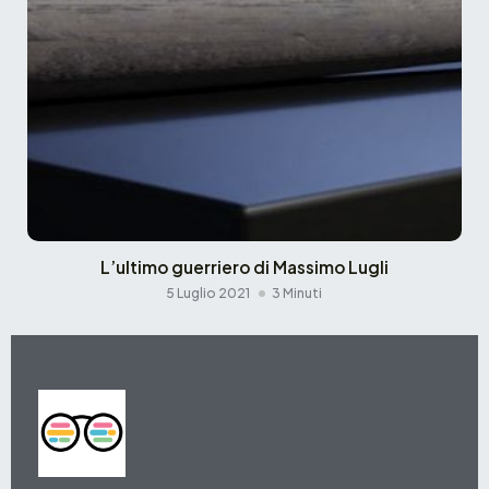
L’ultimo guerriero di Massimo Lugli
5 Luglio 2021
3 Minuti