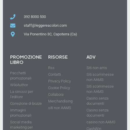
392 8000 500
staff@leggereacolori.com
Via Ponentino 3C, Capoterra (Ca)
PROMOZIONE
RISORSE
ADV
LIBRO
Rss
Siti non ams
Pacchetti
Contatti
Siti scommesse
promozionali
non AAMS
Privacy Policy
WikiAuthor
Siti scommesse
Cookie Policy
La sinossi per
non AAMS
Collabora
l'editore
Casino senza
Merchandising
Correzione di bozze
documenti
siti non AAMS
Immagini
Casino senza
promozionali
documenti
Social media
casino non AAMS
marketing per
CashWin