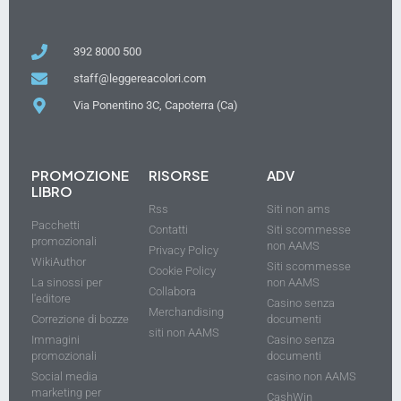
392 8000 500
staff@leggereacolori.com
Via Ponentino 3C, Capoterra (Ca)
PROMOZIONE
RISORSE
ADV
LIBRO
Rss
Siti non ams
Pacchetti
Contatti
Siti scommesse
promozionali
non AAMS
Privacy Policy
WikiAuthor
Siti scommesse
Cookie Policy
La sinossi per
non AAMS
Collabora
l'editore
Casino senza
Merchandising
Correzione di bozze
documenti
siti non AAMS
Immagini
Casino senza
promozionali
documenti
Social media
casino non AAMS
marketing per
CashWin