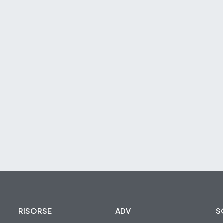
O
RISORSE
ADV
S