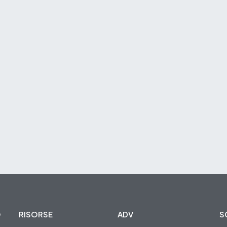
O
RISORSE
ADV
S