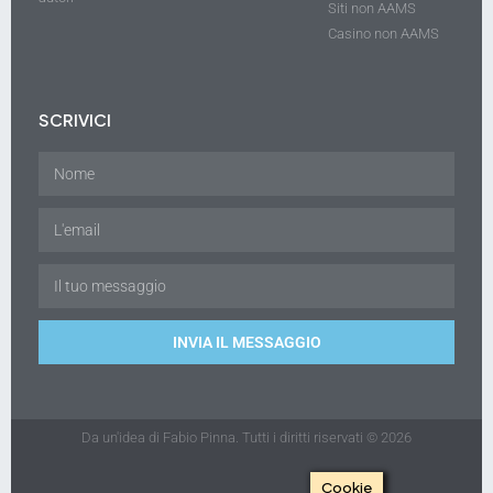
Siti non AAMS
Casino non AAMS
SCRIVICI
INVIA IL MESSAGGIO
Da un'idea di Fabio Pinna. Tutti i diritti riservati © 2026
Cookie