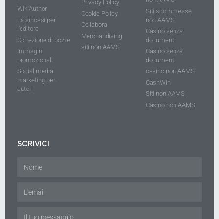
Privacy Policy
WikiAuthor
Siti scommesse
Cookie Policy
La sinossi per
non AAMS
Collabora
l'editore
Casino senza
Merchandising
Correzione di bozze
documenti
siti non AAMS
Immagini
Casino senza
promozionali
documenti
Social media
casino non AAMS
marketing per
CashWin
autori
Siti non AAMS
Casino non AAMS
SCRIVICI