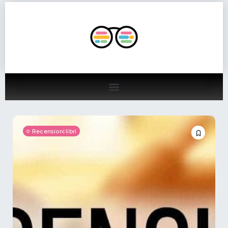
Recensioni libri