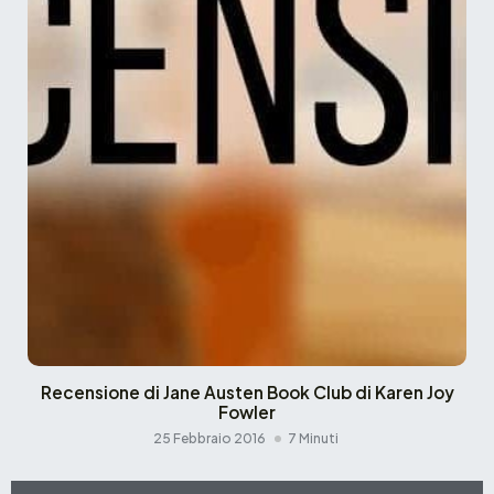
Recensione di Jane Austen Book Club di Karen Joy
Fowler
25 Febbraio 2016
7 Minuti