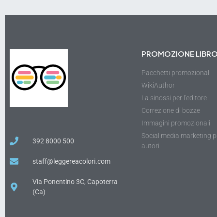
PROMOZIONE LIBR
Pacchetti promozionali
WikiAuthor
La sinossi per l'editore
Correzione di bozze
Immagini promozionali
Social media marketing p
392 8000 500
autori
staff@leggereacolori.com
Via Ponentino 3C, Capoterra
(Ca)