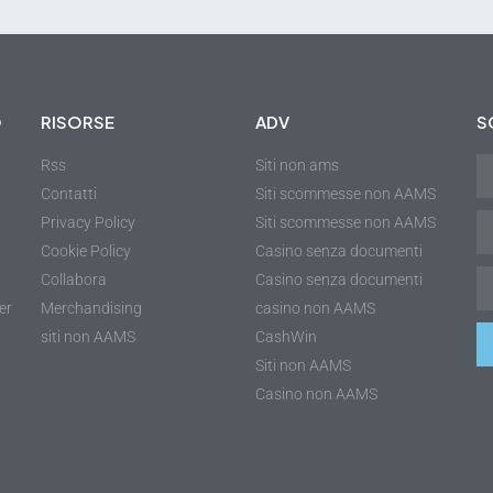
O
RISORSE
ADV
S
Rss
Siti non ams
Contatti
Siti scommesse non AAMS
Privacy Policy
Siti scommesse non AAMS
Cookie Policy
Casino senza documenti
Collabora
Casino senza documenti
er
Merchandising
casino non AAMS
siti non AAMS
CashWin
Siti non AAMS
Casino non AAMS