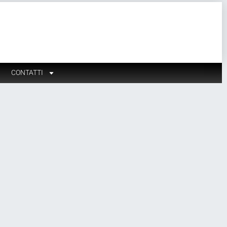
CONTATTI