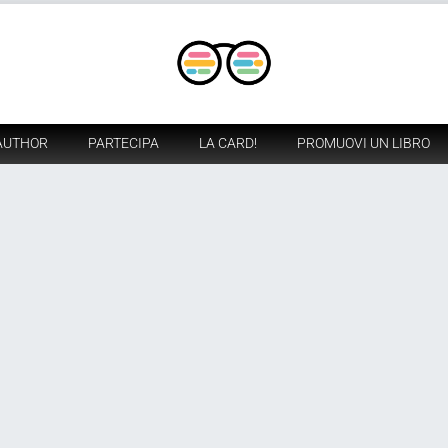
AUTHOR
PARTECIPA
LA CARD!
PROMUOVI UN LIBRO