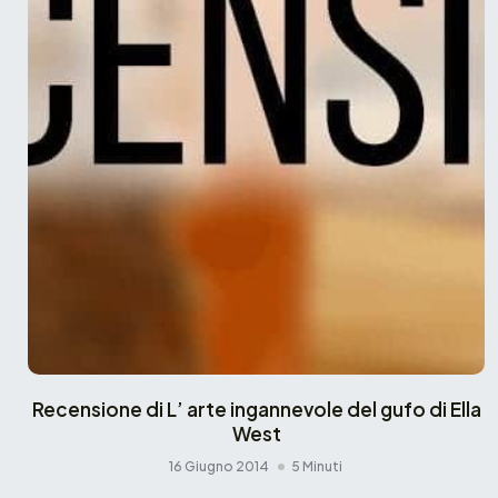
Recensione di L’ arte ingannevole del gufo di Ella
West
16 Giugno 2014
5 Minuti