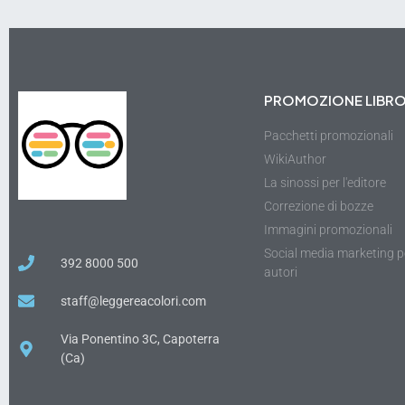
PROMOZIONE LIBR
Pacchetti promozionali
WikiAuthor
La sinossi per l'editore
Correzione di bozze
Immagini promozionali
Social media marketing p
392 8000 500
autori
staff@leggereacolori.com
Via Ponentino 3C, Capoterra
(Ca)