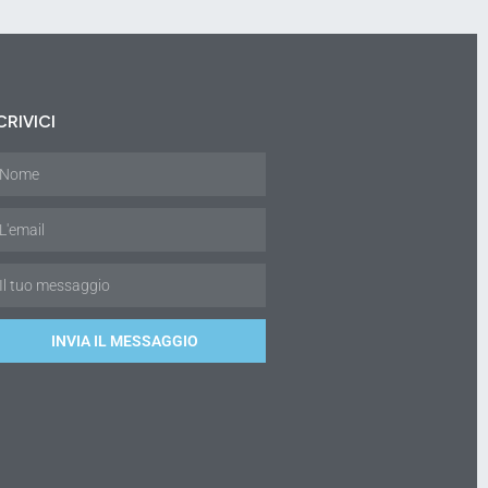
CRIVICI
INVIA IL MESSAGGIO