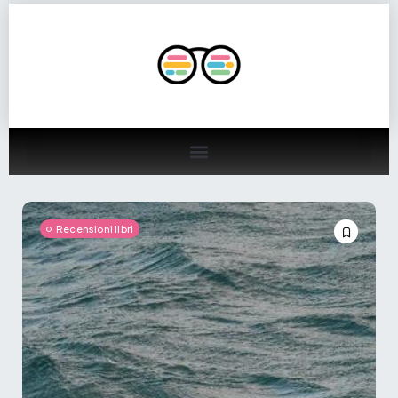
Recensioni libri