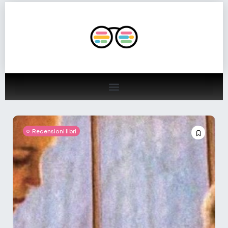
Recensioni libri