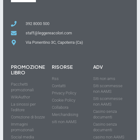
392 8000 500
staff@leggereacolori.com
Via Ponentino 3C, Capoterra (Ca)
PROMOZIONE
RISORSE
ADV
LIBRO
Rss
Siti non ams
Pacchetti
Contatti
Siti scommesse
promozionali
non AAMS
Privacy Policy
WikiAuthor
Siti scommesse
Cookie Policy
La sinossi per
non AAMS
Collabora
l'editore
Casino senza
Merchandising
Correzione di bozze
documenti
siti non AAMS
Immagini
Casino senza
promozionali
documenti
Social media
casino non AAMS