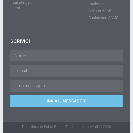
marketing per
CashWin
autori
Siti non AAMS
Casino non AAMS
SCRIVICI
INVIA IL MESSAGGIO
Da un'idea di Fabio Pinna. Tutti i diritti riservati © 2026