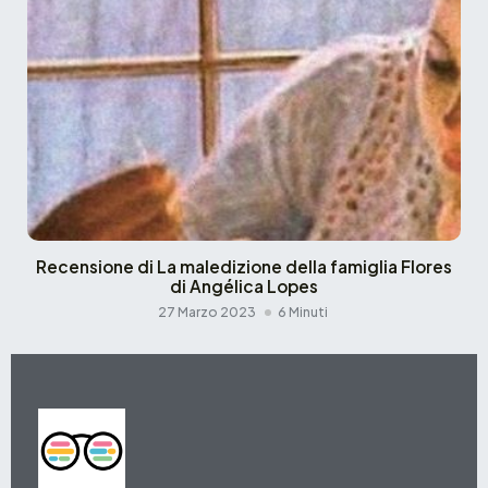
Recensione di La maledizione della famiglia Flores
di Angélica Lopes
27 Marzo 2023
6 Minuti