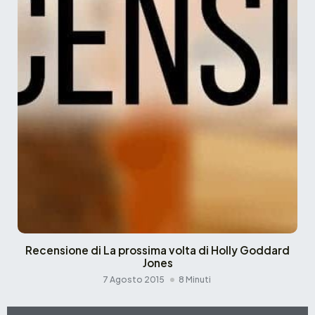
Recensione di La prossima volta di Holly Goddard
Jones
7 Agosto 2015
8 Minuti