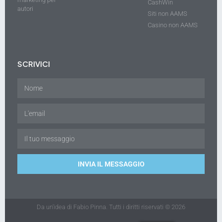
CashWin
autori
Siti non AAMS
Casino non AAMS
SCRIVICI
INVIA IL MESSAGGIO
Da un'idea di Fabio Pinna. Tutti i diritti riservati © 2026