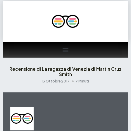
Recensione di La ragazza di Venezia di Martin Cruz
Smith
13 Ottobre 2017
7 Minuti