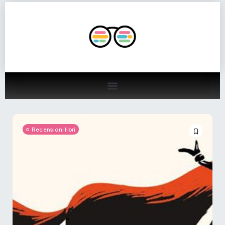
Recensioni libri