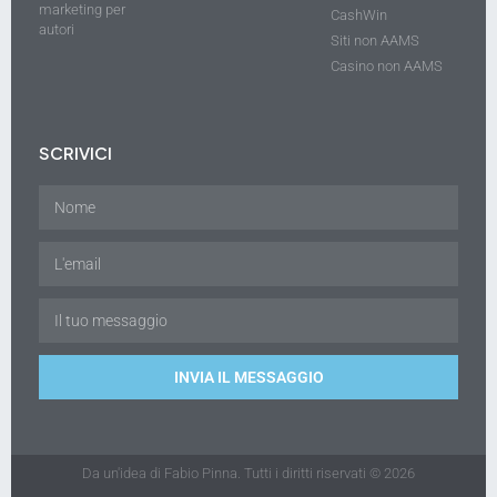
marketing per
CashWin
autori
Siti non AAMS
Casino non AAMS
SCRIVICI
INVIA IL MESSAGGIO
Da un'idea di Fabio Pinna. Tutti i diritti riservati © 2026