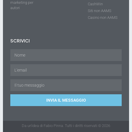
marketing per
CashWin
autori
Siti non AAMS
Casino non AAMS
SCRIVICI
INVIA IL MESSAGGIO
Da un'idea di Fabio Pinna. Tutti i diritti riservati © 2026