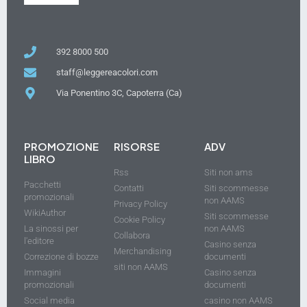
392 8000 500
staff@leggereacolori.com
Via Ponentino 3C, Capoterra (Ca)
PROMOZIONE
RISORSE
ADV
LIBRO
Rss
Siti non ams
Pacchetti
Contatti
Siti scommesse
promozionali
non AAMS
Privacy Policy
WikiAuthor
Siti scommesse
Cookie Policy
La sinossi per
non AAMS
Collabora
l'editore
Casino senza
Merchandising
Correzione di bozze
documenti
siti non AAMS
Immagini
Casino senza
promozionali
documenti
Social media
casino non AAMS