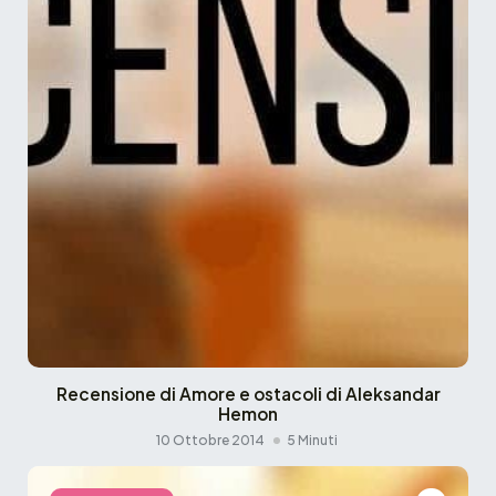
Recensione di Amore e ostacoli di Aleksandar
Hemon
10 Ottobre 2014
5 Minuti