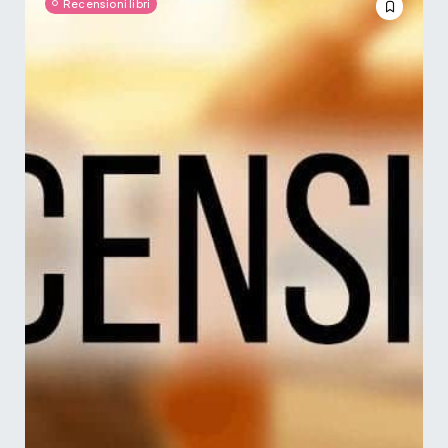
Recensioni libri