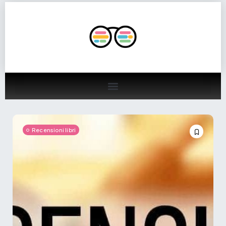
Recensioni libri