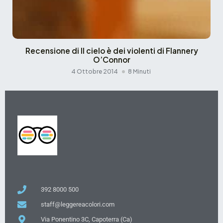
Recensione di Il cielo è dei violenti di Flannery
O’Connor
4 Ottobre 2014
8 Minuti
392 8000 500
staff@leggereacolori.com
Via Ponentino 3C, Capoterra (Ca)