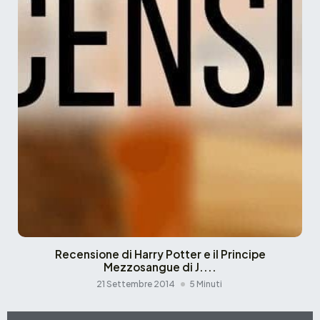
Recensione di Harry Potter e il Principe
Mezzosangue di J....
21 Settembre 2014
5 Minuti