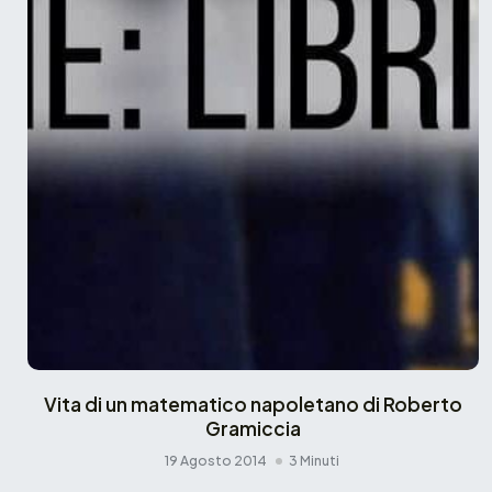
Vita di un matematico napoletano di Roberto
Gramiccia
19 Agosto 2014
3 Minuti