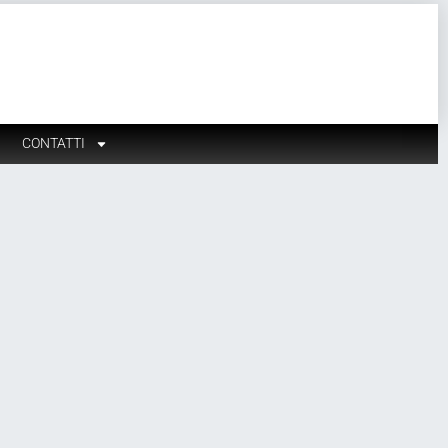
CONTATTI