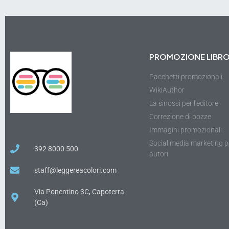
PROMOZIONE LIBR
Pacchetti promozionali
WikiAuthor
La sinossi per l'editore
Correzione di bozze
Immagini promozionali
Social media marketing p
392 8000 500
autori
staff@leggereacolori.com
Via Ponentino 3C, Capoterra
(Ca)