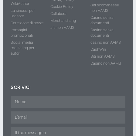
WikiAuthor
Siti scommesse
Cookie Policy
La sinossi per
non AAMS
Collabora
l'editore
Casino senza
Merchandising
Correzione di bozze
documenti
siti non AAMS
Immagini
Casino senza
promozionali
documenti
Social media
casino non AAMS
marketing per
CashWin
autori
Siti non AAMS
Casino non AAMS
SCRIVICI