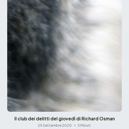
Il club dei delitti del giovedì di Richard Osman
25 Settembre 2020
3 Minuti