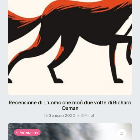
Recensione di L’uomo che morì due volte di Richard
Osman
13 Gennaio 2022
8 Minuti
Anteprime