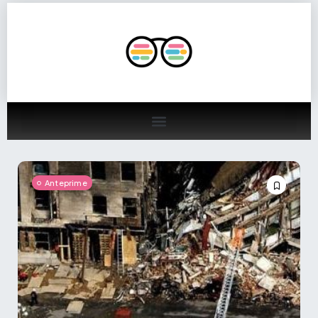
Anteprime