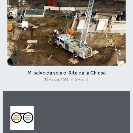
Mi salvo da sola di Rita dalla Chiesa
31 Marzo 2019
2 Minuti