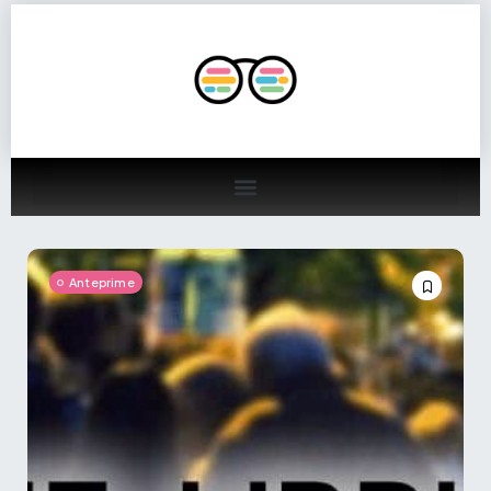
Anteprime