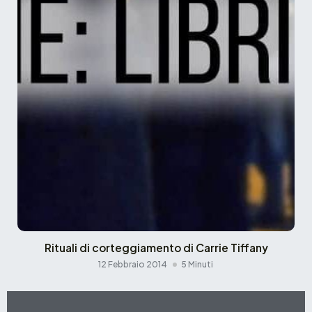
Rituali di corteggiamento di Carrie Tiffany
12 Febbraio 2014
5 Minuti