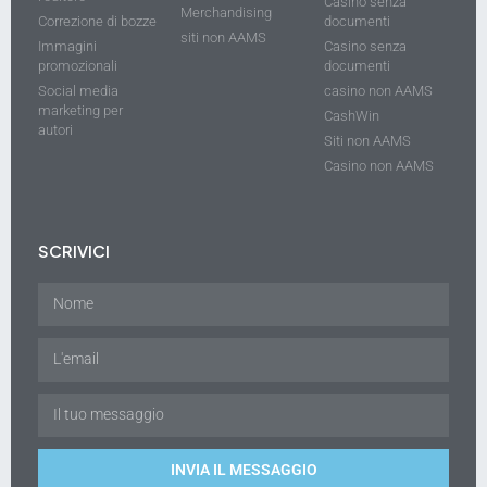
Casino senza
Merchandising
Correzione di bozze
documenti
siti non AAMS
Immagini
Casino senza
promozionali
documenti
Social media
casino non AAMS
marketing per
CashWin
autori
Siti non AAMS
Casino non AAMS
SCRIVICI
INVIA IL MESSAGGIO