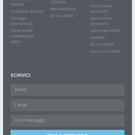
Collabora
l'editore
Casino senza
Merchandising
Correzione di bozze
documenti
siti non AAMS
Immagini
Casino senza
promozionali
documenti
Social media
casino non AAMS
marketing per
CashWin
autori
Siti non AAMS
Casino non AAMS
SCRIVICI