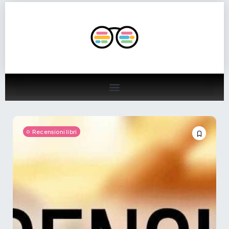
Recensioni libri