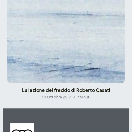
La lezione del freddo di Roberto Casati
30 Ottobre 2017
7 Minuti