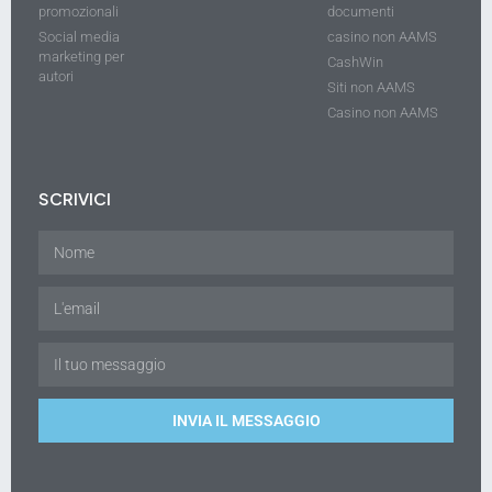
promozionali
documenti
Social media
casino non AAMS
marketing per
CashWin
autori
Siti non AAMS
Casino non AAMS
SCRIVICI
INVIA IL MESSAGGIO