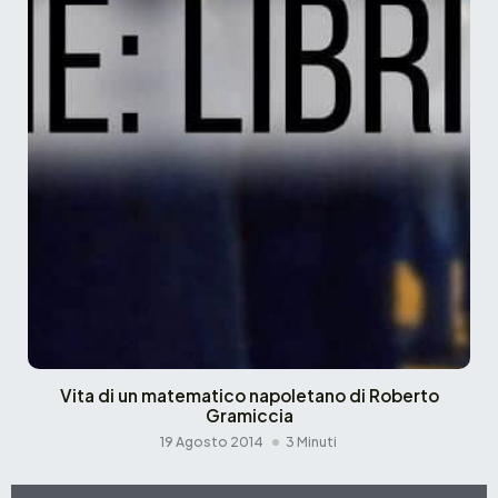
Vita di un matematico napoletano di Roberto
Gramiccia
19 Agosto 2014
3 Minuti