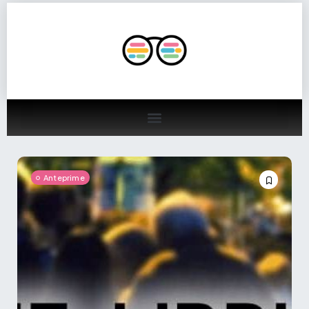
Anteprime