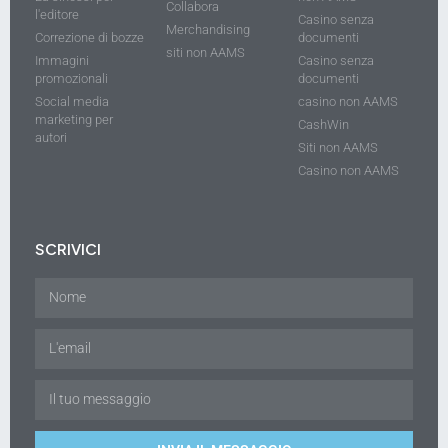
Collabora
l'editore
Casino senza
Merchandising
Correzione di bozze
documenti
siti non AAMS
Immagini
Casino senza
promozionali
documenti
Social media
casino non AAMS
marketing per
CashWin
autori
Siti non AAMS
Casino non AAMS
SCRIVICI