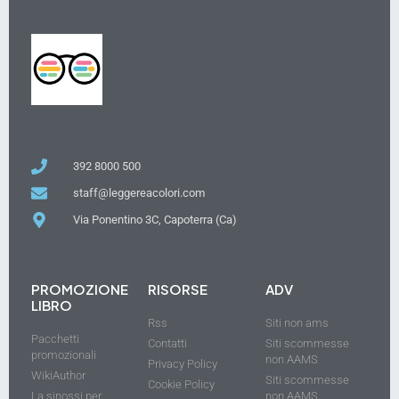
392 8000 500
staff@leggereacolori.com
Via Ponentino 3C, Capoterra (Ca)
PROMOZIONE
RISORSE
ADV
LIBRO
Rss
Siti non ams
Pacchetti
Contatti
Siti scommesse
promozionali
non AAMS
Privacy Policy
WikiAuthor
Siti scommesse
Cookie Policy
La sinossi per
non AAMS