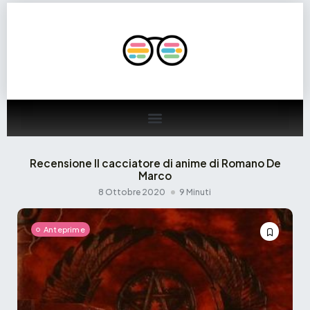
Recensione Il cacciatore di anime di Romano De
Marco
8 Ottobre 2020
9 Minuti
Anteprime