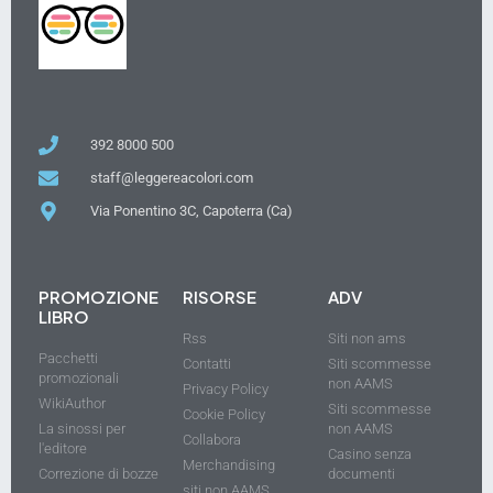
392 8000 500
staff@leggereacolori.com
Via Ponentino 3C, Capoterra (Ca)
PROMOZIONE
RISORSE
ADV
LIBRO
Rss
Siti non ams
Pacchetti
Contatti
Siti scommesse
promozionali
non AAMS
Privacy Policy
WikiAuthor
Siti scommesse
Cookie Policy
La sinossi per
non AAMS
Collabora
l'editore
Casino senza
Merchandising
Correzione di bozze
documenti
siti non AAMS